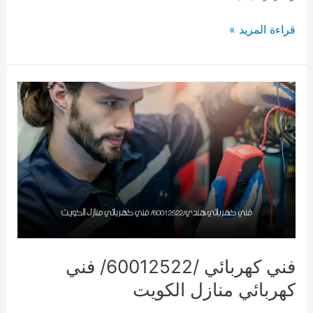
فني
قراءة المزيد »
صيانة
كهرباء
الكويت/60012522/
كهربائي
منازل
فني كهربائي /60012522/ فني
كهربائي منازل الكويت