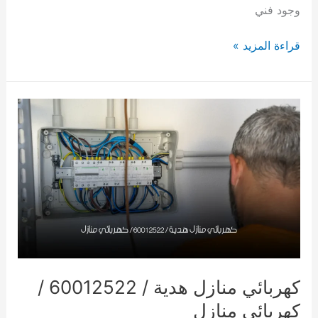
وجود فني
كهربائي
قراءة المزيد »
الكويت/60012522/
فني
كهربائي
منازل
الكويت
كهربائي منازل هدية / 60012522 /
كهربائي منازل