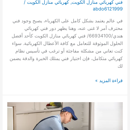
فني كهربائي منازل الكويت
,
كهربائي منازل الكويت
/
abdo6121999
في عالم يعتمد بشكل كامل على الكهرباء، يصبح وجود فني
محترف أمر لا غنى عنه، وهنا يظهر دور فني كهربائي
هندي/66934100/ فني كهربائي منازل الكويت كأحد أفضل
الحلول الموثوقة للتعامل مع كافة الأعطال الكهربائية. سواء
كنت تعاني من مشكلة مفاجئة أو ترغب في تأسيس نظام
كهربائي متكامل، فإن اختيار فني يمتلك الخبرة والدقة يضمن
لك
فني
قراءة المزيد »
كهربائي
/60012522/
فني
كهربائي
منازل
الكويت