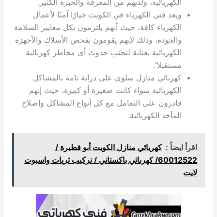
الكهربائية، ولديهم من المعرفة والخبرة الكثير.
ويعد فني الكهرباء في الكويت خيارًا آمنًا لأعمال
الكهرباء كافة، حيث أنهم يلتزمون بكل معايير السلامة
والجودة، وذلك لإنهم يقومون بفحص الأسلاك والأجهزة
الكهربائية بعناية لتجنب حدوث أي مخاطر كهربائية
مستقبلا”.
كهربائي منازل سلوى على دراية تامة بالمشاكل
الكهربائية سواء كانت صغيرة أو كبيرة، حيث إنهم
قادرون على التعامل مع كل أنواع المشاكل وإصلاح
المآخذ الكهربائية.
اقرأ ايضاً :
كهربائي منازل الكويت أبو فطيرة /
60012522/ كهربائي باكستاني / تركيب ثريات واسبوت
لايت