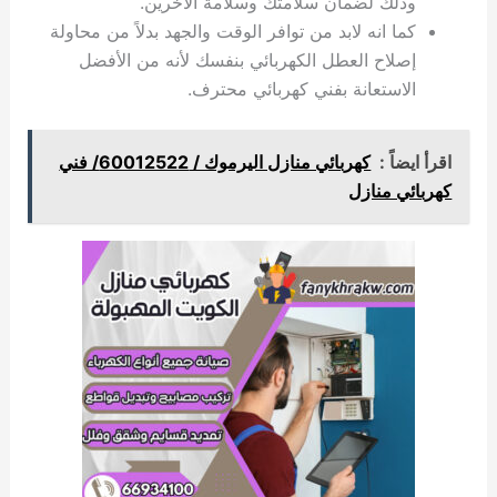
وذلك لضمان سلامتك وسلامة الآخرين.
كما انه لابد من توافر الوقت والجهد بدلاً من محاولة
إصلاح العطل الكهربائي بنفسك لأنه من الأفضل
الاستعانة بفني كهربائي محترف.
اقرأ ايضاً :
كهربائي منازل اليرموك / 60012522/ فني
كهربائي منازل